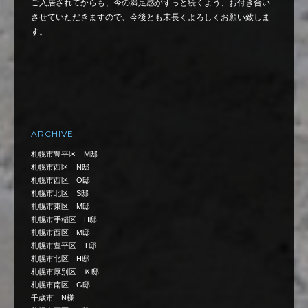
ご入居されてからも、今の満足感がずっと続くよう、お付き合い
させていただきますので、今後とも末長くよろしくお願い致しま
す。
ARCHIVE
札幌市豊平区 M邸
札幌市西区 N邸
札幌市西区 O邸
札幌市北区 S邸
札幌市東区 M邸
札幌市手稲区 H邸
札幌市西区 M邸
札幌市豊平区 T邸
札幌市北区 H邸
札幌市厚別区 Ｋ邸
札幌市南区 G邸
千歳市 N様