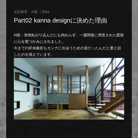
北広島市 Ｈ邸 ｜2016
Part02 kanna designに決めた理由
H様：突然転がり込んだにも拘わらず、一週間後に用意された図面
に心を鷲づかみにされました。
今までの紆余曲折もカンナに出会うための道だったんだと妻と話
したのを憶えています。