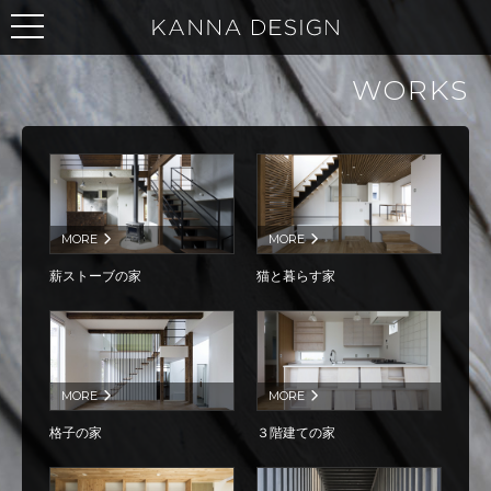
WORKS
MORE
MORE
薪ストーブの家
猫と暮らす家
MORE
MORE
格子の家
３階建ての家