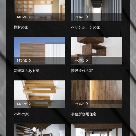
MORE
MORE
樺材の家
ヘリンボーンの家
MORE
MORE
音楽室のある家
階段造作の家
MORE
MORE
26坪の家
事務所併用住宅