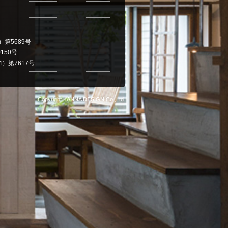
第5689号
150号
）第7617号
Copyright KANNA DESIGN Co.,Ltd.