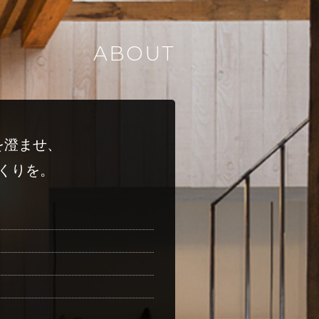
ABOUT
を澄ませ、
くりを。