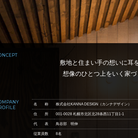
ONCEPT
敷地と住まい手の
想いに耳
想像のひとつ上をいく
家づ
OMPANY
名 称
株式会社KANNA DESIGN（カンナデザイン）
ROFILE
住 所
001-0028 札幌市北区北28条西11丁目1-1
代 表
鳥谷部 明伸
従業員数
8名