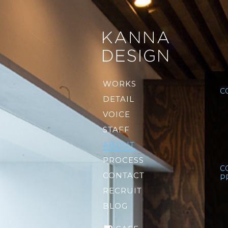
WORKS
C
DETAIL
VOICE
STAFF
ABOUT
PROCESS
C
CONTACT
P
RECRUIT
BLOG