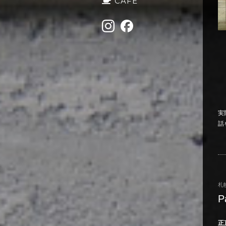
CAFE
実
話
札
P
正