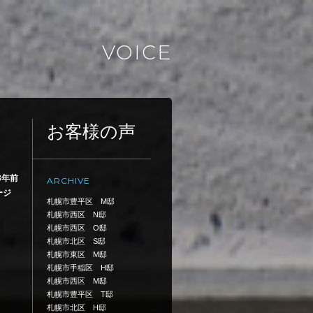
VOICE
お客様の声
3年前
ARCHIVE
ージ
札幌市豊平区 M邸
札幌市西区 N邸
札幌市西区 O邸
札幌市北区 S邸
札幌市東区 M邸
札幌市手稲区 H邸
札幌市西区 M邸
札幌市豊平区 T邸
札幌市北区 H邸