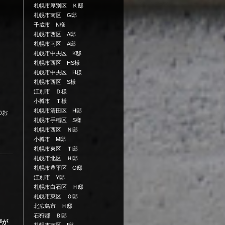
札幌市厚別区 Ｋ邸
札幌市南区 G邸
千歳市 N様
札幌市西区 A邸
札幌市南区 A邸
札幌市中央区 K邸
札幌市西区 HS様
札幌市中央区 H様
札幌市西区 S様
江別市 Ｄ様
小樽市 Ｔ様
札幌市清田区 H邸
のお
札幌市手稲区 S様
札幌市西区 Ｎ邸
小樽市 M邸
札幌市東区 Ｔ邸
札幌市北区 Ｈ邸
札幌市豊平区 O邸
江別市 Y邸
札幌市白石区 Ｈ邸
札幌市東区 Ｏ邸
北広島市 Ｈ邸
石狩郡 Ｂ邸
声が