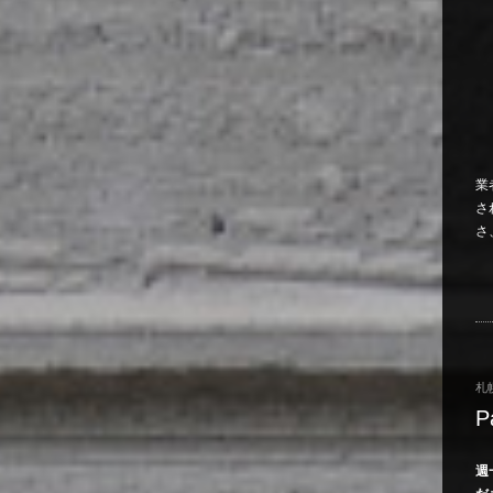
業
さ
さ
札
P
週