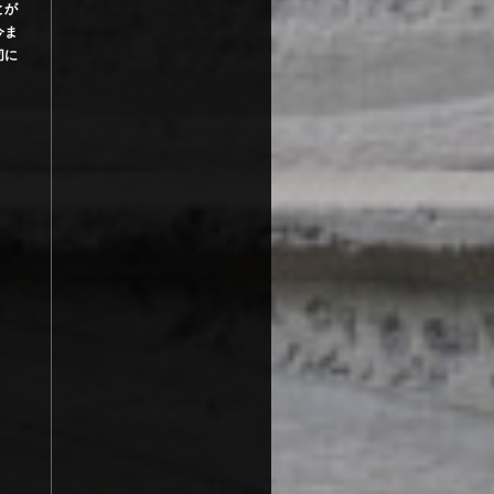
とが
今ま
切に