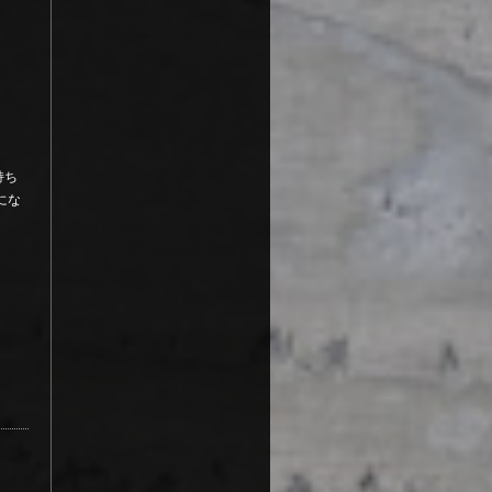
持ち
にな