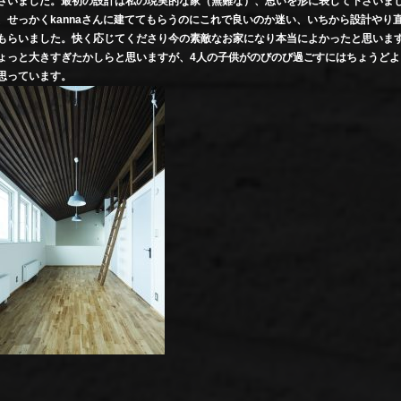
さいました。最初の設計は私の現実的な家（無難な）、思いを形に表して下さいま
、せっかくkannaさんに建ててもらうのにこれで良いのか迷い、いちから設計やり
もらいました。快く応じてくださり今の素敵なお家になり本当によかったと思いま
ょっと大きすぎたかしらと思いますが、4人の子供がのびのび過ごすにはちょうどよ
思っています。