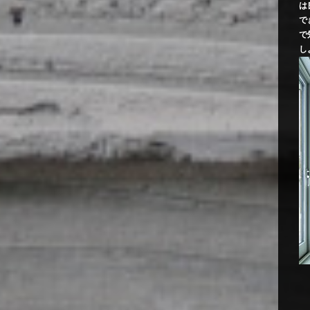
は
で
で
し