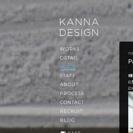
WORKS
札
DETAIL
P
VOICE
STAFF
I
に
ABOUT
に
PROCESS
CONTACT
RECRUIT
BLOG