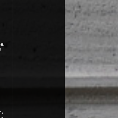
心配
潔
てく