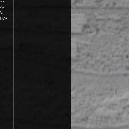
した
直し
す。
いか