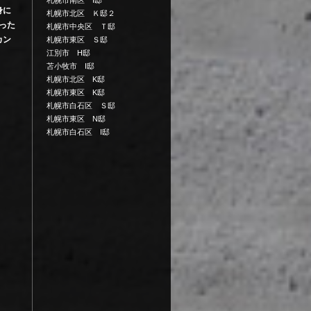
札幌市南区 I邸
身に
札幌市北区 Ｋ邸２
まった
札幌市中央区 Ｔ邸
カン
札幌市東区 Ｓ邸
江別市 H邸
苫小牧市 I邸
札幌市北区 K邸
札幌市東区 K邸
札幌市白石区 Ｓ邸
札幌市東区 N邸
札幌市白石区 I邸