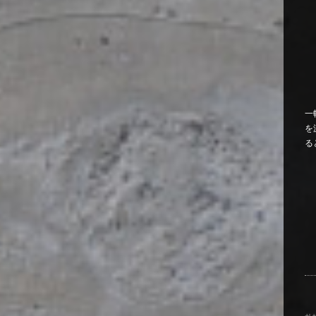
一
を
る