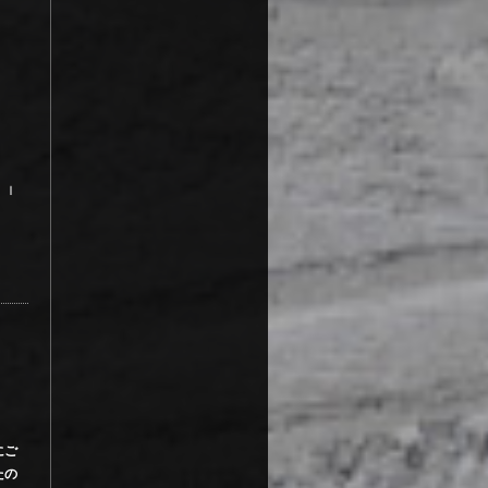
。Ｉ
にご
たの