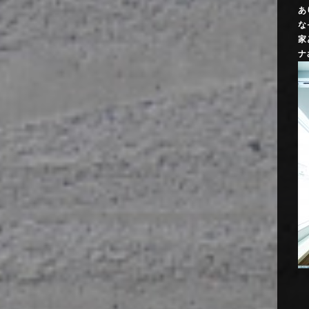
あ
な
家
ナ