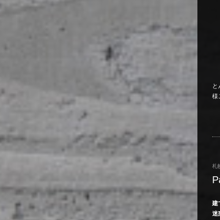
と
様
札
P
建
迷