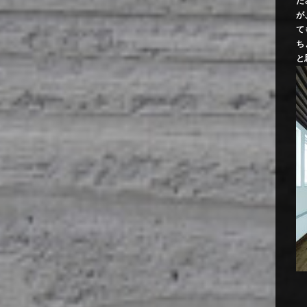
だ
が
て
ち
と